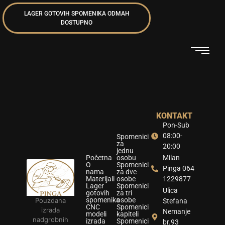
LAGER GOTOVIH SPOMENIKA ODMAH
DOSTUPNO
KONTAKT
Pon-Sub
08:00-
Spomenici
za
20:00
jednu
Početna
osobu
Milan
O
Spomenici
Pinga 064
nama
za dve
Materijali
osobe
1229877
Lager
Spomenici
Ulica
gotovih
za tri
spomenika
osobe
Pouzdana
Stefana
CNC
Spomenici
izrada
Nemanje
modeli
kapiteli
nadgrobnih
izrada
Spomenici
br.93