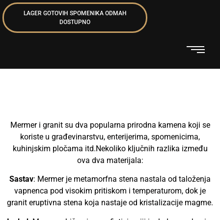
LAGER GOTOVIH SPOMENIKA ODMAH
DOSTUPNO
Materijali
Mermer i granit su dva popularna prirodna kamena koji se
koriste u građevinarstvu, enterijerima, spomenicima,
kuhinjskim pločama itd.Nekoliko ključnih razlika između
ova dva materijala:
Sastav
: Mermer je metamorfna stena nastala od taloženja
vapnenca pod visokim pritiskom i temperaturom, dok je
granit eruptivna stena koja nastaje od kristalizacije magme.