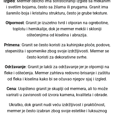
Izgled
: Mermer obično ima sofisticiraniji izgled sa mekanim
i svetlim bojama, često sa žilama ili prugama. Granit ima
šarenilo boja i kristalnu strukturu, često je grube teksture.
Otpornost
: Granit je izuzetno tvrd i otporan na ogrebotine,
toplotu i hemikalije, dok je mermer mekši i skloniji
oštećenjima od kiselina i abrazija.
Primena
: Granit se često koristi za kuhinjske ploče, podove,
stepeništa i spomenike zbog svoje izdržljivosti. Mermer se
često koristi za dekorativne svrhe.
Održavanje
: Granit je lakši za održavanje jer je otporniji na
fleke i oštećenja. Mermer zahteva redovno brisanje i zaštitu
od fleka i kiselina kako bi se očuvao njegov sjaj i izgled.
Cena
: Uopšteno granit je skuplji od mermera, ali to može
varirati u zavisnosti od izvora kamena, kvaliteta i obrade.
Ukratko, dok granit nudi veću izdržljivost i praktičnost,
mermer je često izabran zbog svoje estetike i luksuznog