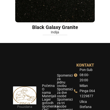
Black Galaxy Granite
Indija
KONTAKT
Pon-Sub
08:00-
Spomenici
za
20:00
jednu
Početna
osobu
Milan
O
Spomenici
Pinga 064
nama
za dve
Materijali
osobe
1229877
Lager
Spomenici
Ulica
gotovih
za tri
spomenika
osobe
Pouzdana
Stefana
CNC
Spomenici