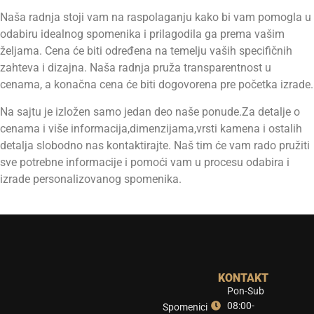
Naša radnja stoji vam na raspolaganju kako bi vam pomogla u
odabiru idealnog spomenika i prilagodila ga prema vašim
željama. Cena će biti određena na temelju vaših specifičnih
zahteva i dizajna. Naša radnja pruža transparentnost u
cenama, a konačna cena će biti dogovorena pre početka izrade.
Na sajtu je izložen samo jedan deo naše ponude.Za detalje o
cenama i više informacija,dimenzijama,vrsti kamena i ostalih
detalja slobodno nas kontaktirajte. Naš tim će vam rado pružiti
sve potrebne informacije i pomoći vam u procesu odabira i
izrade personalizovanog spomenika.
KONTAKT
Pon-Sub
08:00-
Spomenici