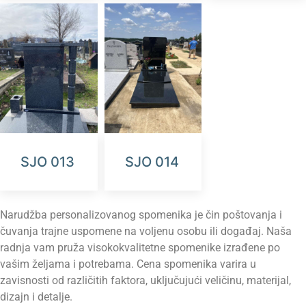
SJO 013
SJO 014
Narudžba personalizovanog spomenika je čin poštovanja i
čuvanja trajne uspomene na voljenu osobu ili događaj. Naša
radnja vam pruža visokokvalitetne spomenike izrađene po
vašim željama i potrebama. Cena spomenika varira u
zavisnosti od različitih faktora, uključujući veličinu, materijal,
dizajn i detalje.