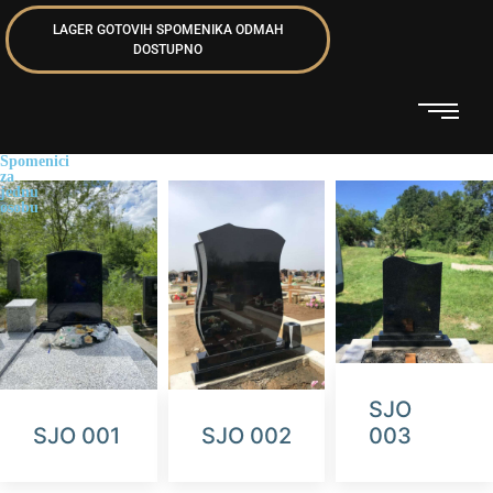
LAGER GOTOVIH SPOMENIKA ODMAH
DOSTUPNO
Spomenici
za
jednu
osobu
SJO
SJO 001
SJO 002
003