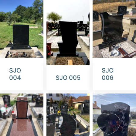
SJO
SJO
004
SJO 005
006