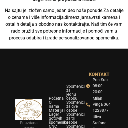
Na sajtu je izložen samo jedan deo naše ponude.Za detalje
o cenama i više informacija,dimenzijama,vrsti kamena i
ostalih detalja slobodno nas kontaktirajte. Naš tim će vam
rado pružiti sve potrebne informacije i pomoći vam u
procesu odabira i izrade personalizovanog spomenika.
KONTAKT
Pon-Sub
08:00-
Spomenici
za
20:00
jednu
Početna
osobu
Milan
O
Spomenici
Pinga 064
nama
za dve
Materijali
osobe
1229877
Lager
Spomenici
Ulica
gotovih
za tri
spomenika
osobe
Pouzdana
Stefana
CNC
Spomenici