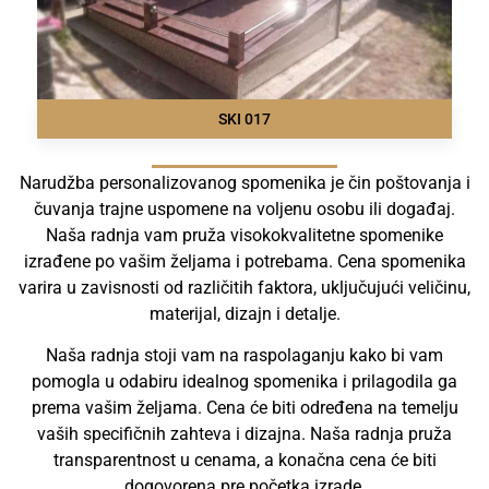
SKI 017
Narudžba personalizovanog spomenika je čin poštovanja i
čuvanja trajne uspomene na voljenu osobu ili događaj.
Naša radnja vam pruža visokokvalitetne spomenike
izrađene po vašim željama i potrebama. Cena spomenika
varira u zavisnosti od različitih faktora, uključujući veličinu,
materijal, dizajn i detalje.
Naša radnja stoji vam na raspolaganju kako bi vam
pomogla u odabiru idealnog spomenika i prilagodila ga
prema vašim željama. Cena će biti određena na temelju
vaših specifičnih zahteva i dizajna. Naša radnja pruža
transparentnost u cenama, a konačna cena će biti
dogovorena pre početka izrade.